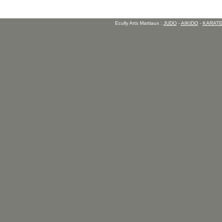
Ecully Arts Martiaux :
JUDO
-
AIKIDO
-
KARAT