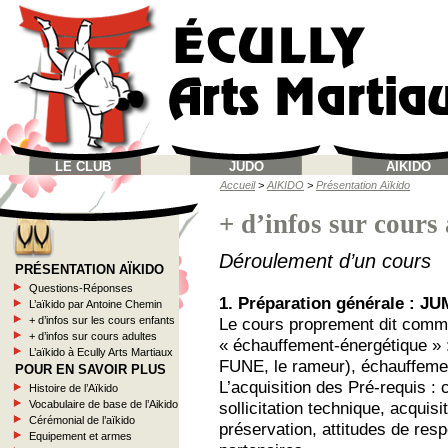
LE CLUB
JUDO
AIKIDO
Accueil
>
AIKIDO
>
Présentation Aïkido
+ d’infos sur cours
Déroulement d’un cours
PRÉSENTATION AÏKIDO
Questions-Réponses
1. Préparation générale : 
L’aïkido par Antoine Chemin
+ d’infos sur les cours enfants
Le cours proprement dit commen
+ d’infos sur cours adultes
« échauffement-énergétique »
L’aïkido à Ecully Arts Martiaux
FUNE, le rameur), échauffemen
POUR EN SAVOIR PLUS
L’acquisition des Pré-requis :
Histoire de l’Aïkido
Vocabulaire de base de l’Aikido
sollicitation technique, acquisi
Cérémonial de l’aïkido
préservation, attitudes de resp
Equipement et armes